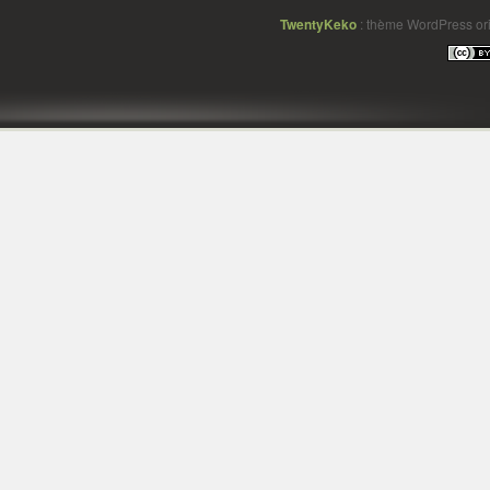
TwentyKeko
: thème WordPress ori