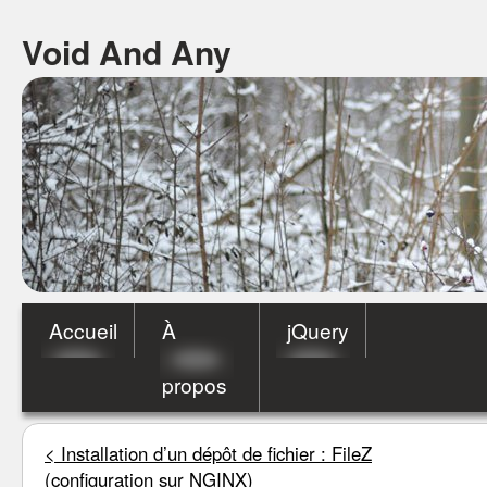
Void And Any
Accueil
À
jQuery
propos
<
Installation d’un dépôt de fichier : FileZ
(configuration sur NGINX)