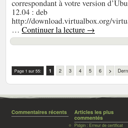
correspondant à votre version d’Ubu
12.04 : deb
http://download.virtualbox.org/virtu
…
Continuer la lecture
→
1
2
3
4
5
6
>
Dern
Page 1 sur 55:
Commentaires récents
Articles les plus
commentés
Pidgin : Erreur de certificat