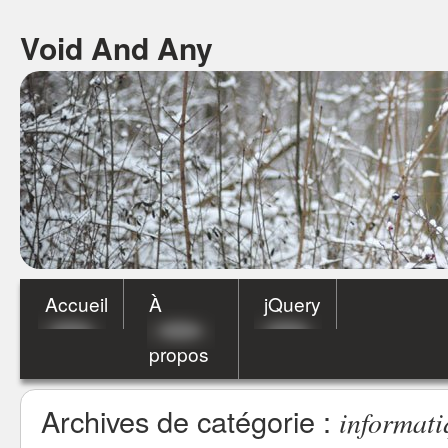
Void And Any
Accueil
À
jQuery
propos
Archives de catégorie :
informati